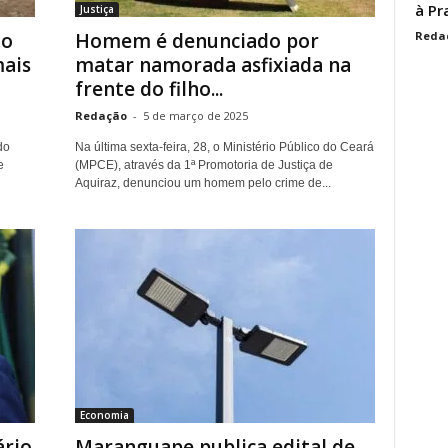
à Pr
Justiça
Reda
to
Homem é denunciado por
mais
matar namorada asfixiada na
frente do filho...
Redação
-
5 de março de 2025
do
Na última sexta-feira, 28, o Ministério Público do Ceará
e
(MPCE), através da 1ª Promotoria de Justiça de
Aquiraz, denunciou um homem pelo crime de...
Economia
ário
Maranguape publica edital de