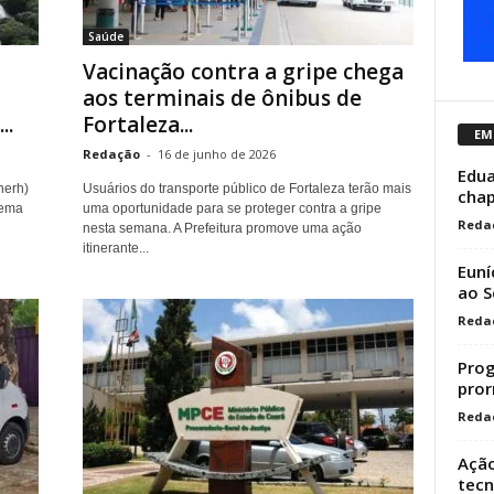
Saúde
Vacinação contra a gripe chega
aos terminais de ônibus de
..
Fortaleza...
EM
Redação
-
16 de junho de 2026
Edua
nerh)
Usuários do transporte público de Fortaleza terão mais
cha
tema
uma oportunidade para se proteger contra a gripe
Reda
nesta semana. A Prefeitura promove uma ação
itinerante...
Euní
ao S
Reda
Prog
pror
Reda
Ação
tecn