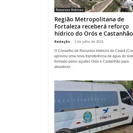
r
Recursos Hídricos
n
Região Metropolitana de
a
l
Fortaleza receberá reforço
i
hídrico do Orós e Castanhão.
s
Redação
-
2 de julho de 2026
m
o
O Conselho de Recursos Hídricos do Ceará (Co
d
aprovou uma nova transferência de água do sis
e
formado pelos açudes Orós e Castanhão para
abastecer...
t
o
d
o
s
o
s
d
i
a
s