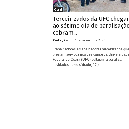
r
Geral
n
Terceirizados da UFC chega
a
l
ao sétimo dia de paralisação
i
cobram...
s
Redação
-
17 de janeiro de 2026
m
o
Trabalhadores e trabalhadoras terceirizados qu
d
prestam serviços nos três campi da Universidad
e
Federal do Ceará (UFC) voltaram a paralisar
atividades neste sábado, 17, e...
t
o
d
o
s
o
s
d
i
a
s