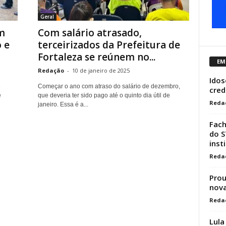
Geral
m
Com salário atrasado,
 e
terceirizados da Prefeitura de
Fortaleza se reúnem no...
EM
Redação
-
10 de janeiro de 2025
Idos
e
Começar o ano com atraso do salário de dezembro,
cred
e
que deveria ter sido pago até o quinto dia útil de
Reda
janeiro. Essa é a...
Fach
do S
inst
Reda
Prou
nova
Reda
Lula