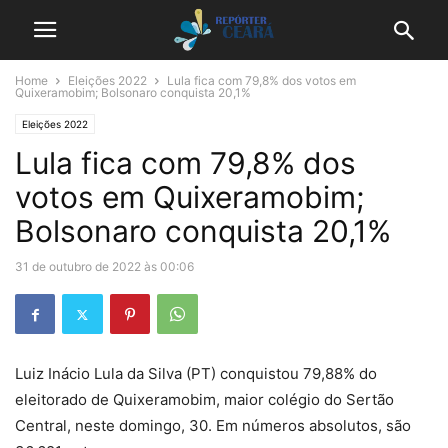
Home
Eleições 2022
Lula fica com 79,8% dos votos em
Quixeramobim; Bolsonaro conquista 20,1%
Eleições 2022
Lula fica com 79,8% dos
votos em Quixeramobim;
Bolsonaro conquista 20,1%
31 de outubro de 2022 às 00:06
Luiz Inácio Lula da Silva (PT) conquistou 79,88% do
eleitorado de Quixeramobim, maior colégio do Sertão
Central, neste domingo, 30. Em números absolutos, são