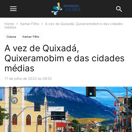
Home
Itamar Filho
A vez de Quixadá, Quixeramobim e das cidades
médias
Coluna
Itamar Filho
A vez de Quixadá,
Quixeramobim e das cidades
médias
17 de julho de 2023 às 08:52