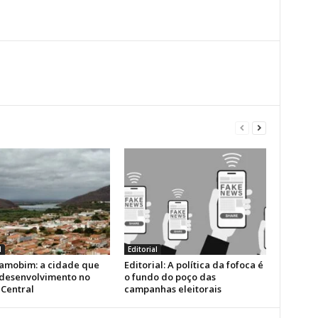
l
Editorial
amobim: a cidade que
Editorial: A política da fofoca é
 desenvolvimento no
o fundo do poço das
 Central
campanhas eleitorais