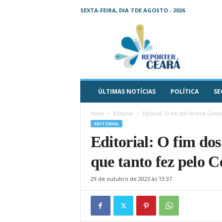
SEXTA-FEIRA, DIA 7 DE AGOSTO - 2026
R
e
p
ó
r
t
e
ÚLTIMAS NOTÍCIAS
POLÍTICA
SE
r
C
Home
Editorial
Editorial: O fim dos Ferreira Gome
e
EDITORIAL
a
Editorial: O fim do
r
á
que tanto fez pelo C
–
O
29 de outubro de 2023 às 13:37
s
e
u
j
o