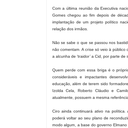
.
Com a última reunião da Executiva naci
Gomes chegou ao fim depois de déca
implantação de um projeto político na
relação dos irmãos.
Não se sabe o que se passou nos bastidor
não comentam. A crise só veio à público 
a alcunha de ‘traidor’ a Cid, por parte de 
Quem perde com essa briga é o próprio
consideráveis e impactantes desenvol
educação, além de terem sido formadore
Izolda Cela, Roberto Cláudio e Cam
atualmente, possuem a mesma referência 
Ciro ainda continuará ativo na polític
poderá voltar ao seu plano de reconduzir
modo algum, a base do governo Elmano d