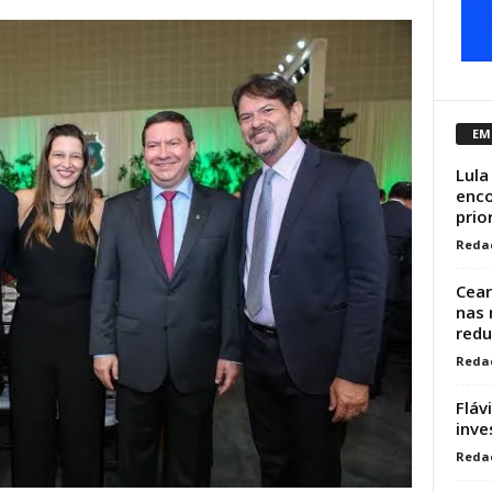
EM
Lula
enco
prio
Reda
Cear
nas 
redu
Reda
Fláv
inve
Reda