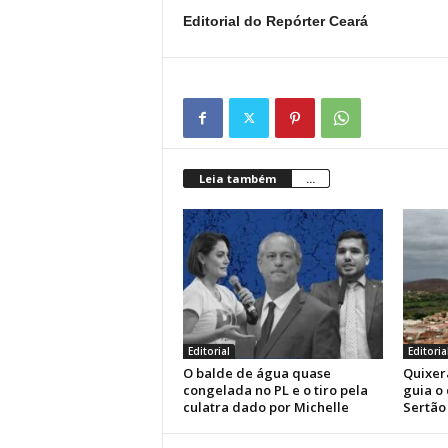
Editorial do Repórter Ceará
Leia também
...
Editorial
Editoria
O balde de água quase
Quixer
congelada no PL e o tiro pela
guia o
culatra dado por Michelle
Sertão