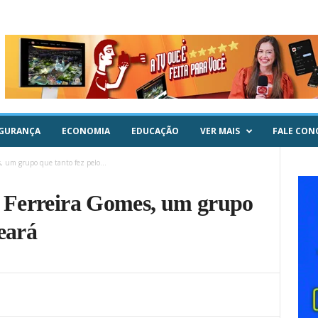
GURANÇA
ECONOMIA
EDUCAÇÃO
VER MAIS
FALE CON
s, um grupo que tanto fez pelo...
s Ferreira Gomes, um grupo
eará