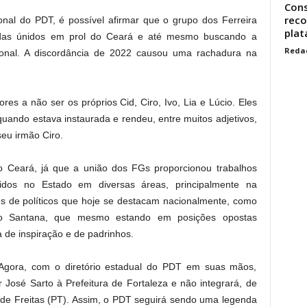
Cons
reco
onal do PDT, é possível afirmar que o grupo dos Ferreira
plat
das únidos em prol do Ceará e até mesmo buscando a
Reda
cional. A discordância de 2022 causou uma rachadura na
es a não ser os próprios Cid, Ciro, Ivo, Lia e Lúcio. Eles
quando estava instaurada e rendeu, entre muitos adjetivos,
seu irmão Ciro.
 Ceará, já que a união dos FGs proporcionou trabalhos
vidos no Estado em diversas áreas, principalmente na
s de políticos que hoje se destacam nacionalmente, como
ilo Santana, que mesmo estando em posições opostas
de inspiração e de padrinhos.
a. Agora, com o diretório estadual do PDT em suas mãos,
 José Sarto à Prefeitura de Fortaleza e não integrará, de
e Freitas (PT). Assim, o PDT seguirá sendo uma legenda