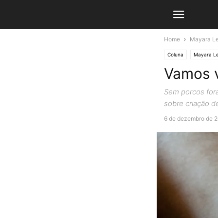
Home
Mayara L
Coluna
Mayara L
Vamos v
Sem porcos fora 
sobre criação 
6 de dezembro de 2