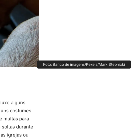
Foto: Banco de imagens/Pexels/Mark Stebnicki
rouxe alguns
lguns costumes
e multas para
 soltas durante
as igrejas ou