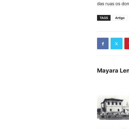
das ruas os do
TAGS
Artigo
Mayara Le