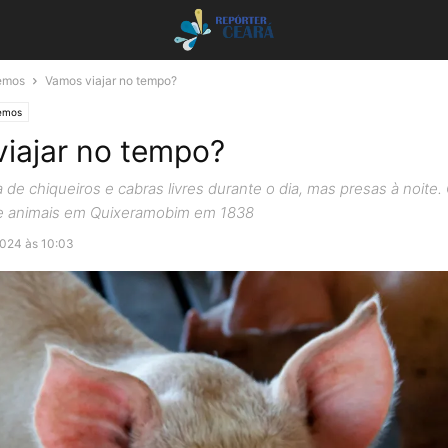
emos
Vamos viajar no tempo?
emos
iajar no tempo?
de chiqueiros e cabras livres durante o dia, mas presas à noite. O
de animais em Quixeramobim em 1838
024 às 10:03