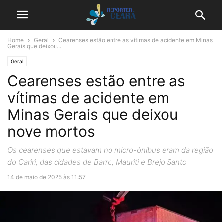
Home
Geral
Cearenses estão entre as vítimas de acidente em Minas
Gerais que deixou...
Geral
Cearenses estão entre as
vítimas de acidente em
Minas Gerais que deixou
nove mortos
Os cearenses que estavam no micro-ônibus eram da região
do Cariri, das cidades de Barro, Mauriti e Brejo Santo
14 de maio de 2025 às 11:57