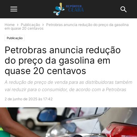
Home
Publicação
Petrobras anuncia redução do preço da gasolina
em quase 20 centavos
Publicação
Petrobras anuncia redução
do preço da gasolina em
quase 20 centavos
A redução de preço de venda para as distribuidoras também
vai reduzir para o consumidor, de acordo com a Petrobras
2 de junho de 2025 às 17:42