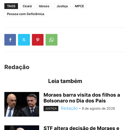
TAGS
Ceará
Idosos
Justiça
MPCE
Pessoa com Deficiênica
Redação
Leia também
Moraes barra visita dos filhos a
Bolsonaro no Dia dos Pais
Redação
-
8 de agosto de 2026
JUSTIÇA
STF altera decisão de Moraes e