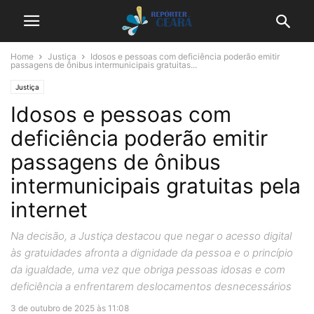
Home
Justiça
Idosos e pessoas com deficiência poderão emitir
passagens de ônibus intermunicipais gratuitas...
Justiça
Idosos e pessoas com
deficiência poderão emitir
passagens de ônibus
intermunicipais gratuitas pela
internet
Na decisão, a Justiça destacou que negar o acesso digital
às gratuidades afronta a dignidade da pessoa e o princípio
da igualdade, uma vez que obriga pessoas idosas e com
deficiência a enfrentarem deslocamentos desnecessários
3 de outubro de 2025 às 11:08