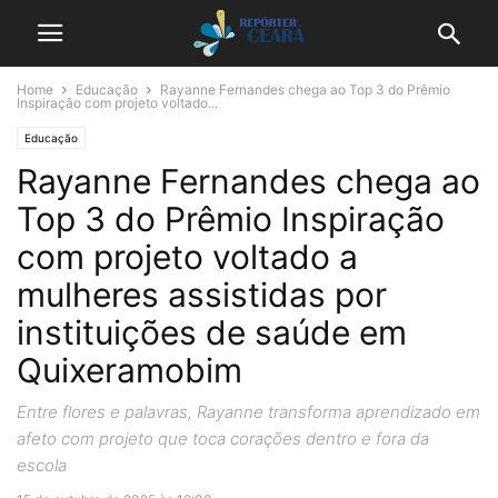
Home
Educação
Rayanne Fernandes chega ao Top 3 do Prêmio
Inspiração com projeto voltado...
Educação
Rayanne Fernandes chega ao
Top 3 do Prêmio Inspiração
com projeto voltado a
mulheres assistidas por
instituições de saúde em
Quixeramobim
Entre flores e palavras, Rayanne transforma aprendizado em
afeto com projeto que toca corações dentro e fora da
escola