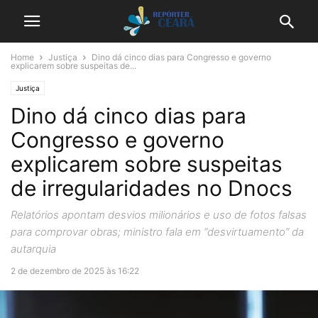
Home
Justiça
Dino dá cinco dias para Congresso e governo
explicarem sobre suspeitas de...
Justiça
Dino dá cinco dias para
Congresso e governo
explicarem sobre suspeitas
de irregularidades no Dnocs
Relatórios apontam desvios milionários e uso de fotos falsas
para comprovar obras; ministro fala em “desvirtuamento” da
autarquia
2 de dezembro de 2025 às 16:22