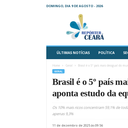
DOMINGO, DIA 9 DE AGOSTO - 2026
R
e
p
ó
r
t
e
ÚLTIMAS NOTÍCIAS
POLÍTICA
SE
r
C
Home
Geral
Brasil é o 5º país mais desigual do mu
e
GERAL
a
Brasil é o 5º país m
r
á
aponta estudo da eq
–
O
s
Os 10% mais ricos concentram 59,1% de tod
e
apenas 9,3%
u
j
11 de dezembro de 2025 às 09:56
o