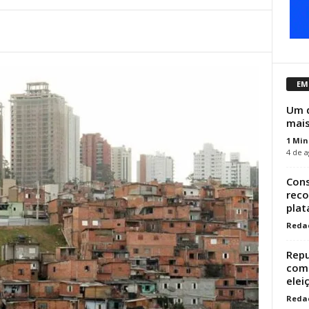
EM
Um d
mais
1 Min
4 de a
Cons
reco
plat
Reda
Repu
como
elei
Reda