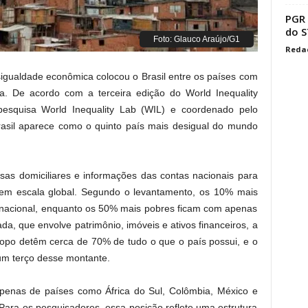
PGR 
do S
Foto: Glauco Araújo/G1
Reda
sigualdade econômica colocou o Brasil entre os países com
a. De acordo com a terceira edição do World Inequality
pesquisa World Inequality Lab (WIL) e coordenado pelo
rasil aparece como o quinto país mais desigual do mundo
isas domiciliares e informações das contas nacionais para
a em escala global. Segundo o levantamento, os 10% mais
 nacional, enquanto os 50% mais pobres ficam com apenas
a, que envolve patrimônio, imóveis e ativos financeiros, a
topo detêm cerca de 70% de tudo o que o país possui, e o
um terço desse montante.
penas de países como África do Sul, Colômbia, México e
 Para os pesquisadores, essa posição reflete uma estrutura