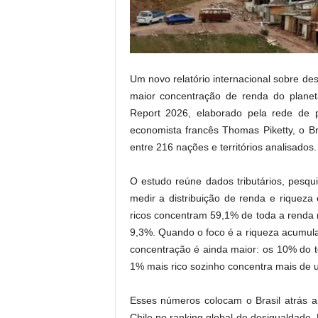
.
Um novo relatório internacional sobre de
maior concentração de renda do planet
Report 2026, elaborado pela rede de 
economista francês Thomas Piketty, o B
entre 216 nações e territórios analisados.
O estudo reúne dados tributários, pesqu
medir a distribuição de renda e riquez
ricos concentram 59,1% de toda a renda
9,3%. Quando o foco é a riqueza acumulad
concentração é ainda maior: os 10% do 
1% mais rico sozinho concentra mais de 
Esses números colocam o Brasil atrás a
Chile no ranking global de desigualdade.