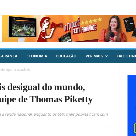
GURANÇA
ECONOMIA
EDUCAÇÃO
VER MAIS
FALE CON
ndo, aponta estudo da...
ais desigual do mundo,
uipe de Thomas Piketty
a a renda nacional, enquanto os 50% mais pobres ficam com