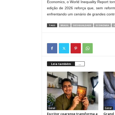
Economics, o World Inequality Report tor
edição de 2026 reforça que, sem reformas
enfrentando um cenário de grandes contr
TAGS
BRASIL
DESIGUALDADE
ECONOMIA
S
Leia também
...
Geral
Geral
Escritor cearense transforma a
Grand 