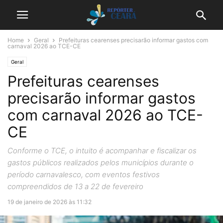
Home
Geral
Prefeituras cearenses precisarão informar gastos com
carnaval 2026 ao TCE-CE
Geral
Prefeituras cearenses
precisarão informar gastos
com carnaval 2026 ao TCE-
CE
Conforme o TCE, o intuito é acompanhar e fiscalizar os
gastos públicos realizados pelos municípios durante o
período carnavalesco, com eventos festivos
compreendidos de 13 a 22 de fevereiro
19 de janeiro de 2026 às 11:32