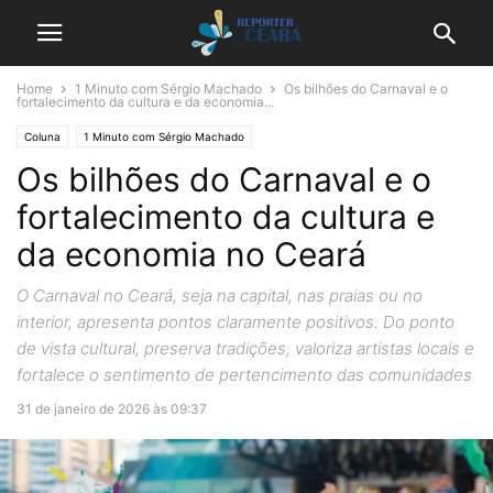
Home
1 Minuto com Sérgio Machado
Os bilhões do Carnaval e o
fortalecimento da cultura e da economia...
Coluna
1 Minuto com Sérgio Machado
Os bilhões do Carnaval e o
fortalecimento da cultura e
da economia no Ceará
O Carnaval no Ceará, seja na capital, nas praias ou no
interior, apresenta pontos claramente positivos. Do ponto
de vista cultural, preserva tradições, valoriza artistas locais e
fortalece o sentimento de pertencimento das comunidades
31 de janeiro de 2026 às 09:37