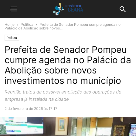
Home
Política
Prefeita de Senador Pompeu cumpre agenda no
Palácio da Abolição sobre novos...
Política
Prefeita de Senador Pompeu
cumpre agenda no Palácio da
Abolição sobre novos
investimentos no município
Reunião tratou da possível ampliação das operações de
empresa já instalada na cidade
2 de fevereiro de 2026 às 17:17