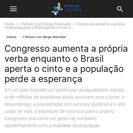
Home
1 Minuto com Sérgio Machado
Congresso aumenta a própria
verba enquanto o Brasil aperta o cinto e...
Coluna
1 Minuto com Sérgio Machado
Congresso aumenta a própria
verba enquanto o Brasil
aperta o cinto e a população
perde a esperança
Em um país marcado por profundas desigualdades sociais,
onde milhões de brasileiros ainda convivem com a fome, o
desemprego, a precarização dos serviços públicos e o alto
custo de vida, a ampliação de recursos para o próprio
Congresso soa como um gesto de completo
desalinhamento com a realidade da população