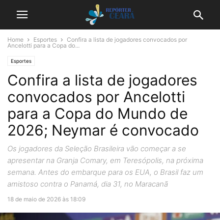
Home
Esportes
Confira a lista de jogadores convocados por
Ancelotti para a Copa do...
Esportes
Confira a lista de jogadores
convocados por Ancelotti
para a Copa do Mundo de
2026; Neymar é convocado
Os jogadores da Seleção Brasileira vão começar a se
apresentar na Granja Comary, em Teresópolis, na próxima
semana. Antes do embarque para os EUA, o Brasil faz um
amistoso contra o Panamá, dia 31, no Maracanã
18 de maio de 2026 às 18:09