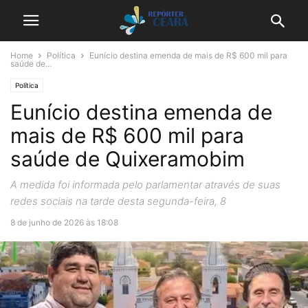
Home
Política
Eunício destina emenda de mais de R$ 600 mil para
saúde de...
Política
Eunício destina emenda de
mais de R$ 600 mil para
saúde de Quixeramobim
A medida foi informada pelo parlamentar através de suas
redes sociais na tarde desta segunda-feira, 8
8 de junho de 2026 às 18:08