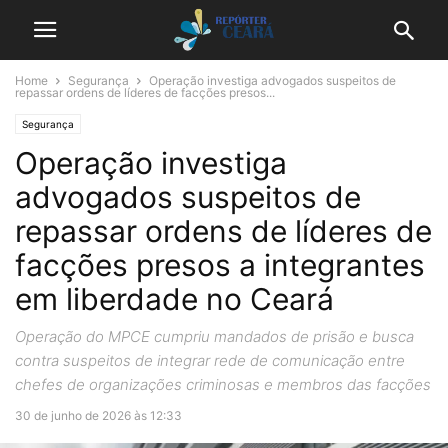
Home
Segurança
Operação investiga advogados suspeitos de
repassar ordens de líderes de facções presos...
Segurança
Operação investiga
advogados suspeitos de
repassar ordens de líderes de
facções presos a integrantes
em liberdade no Ceará
Operação do MPCE cumpriu mandados de prisão e busca
contra suspeitos de integrar rede de comunicação entre
chefes de organizações criminosas e membros das facções
30 de junho de 2026 às 12:33