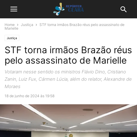
Home
Justiça
STF torna irmãos Brazão réus pelo assassinato de
Marielle
Justiça
STF torna irmãos Brazão réus
pelo assassinato de Marielle
Votaram nesse sentido os ministros Flávio Dino, Cristiano
Zanin, Luiz Fux, Cármen Lúcia, além do relator, Alexandre de
Moraes
18 de junho de 2024 às 19:58