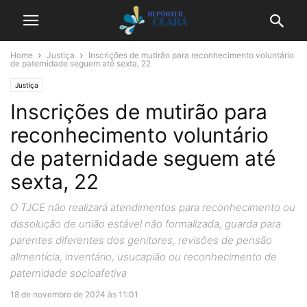
Home
Justiça
Inscrições de mutirão para reconhecimento voluntário
de paternidade seguem até sexta, 22
Justiça
Inscrições de mutirão para
reconhecimento voluntário
de paternidade seguem até
sexta, 22
O TJCE não realizará atendimentos para reconhecimento ou
dissolução de união estável não formalizada, guarda para
parentes diferentes dos genitores, revisões de pensão
alimentícia, inventário, usucapião ou reconhecimento de
paternidade socioafetiva
18 de novembro de 2024 às 11:01