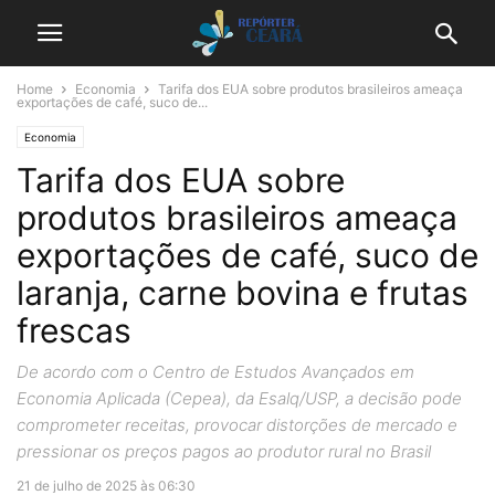
Home
Economia
Tarifa dos EUA sobre produtos brasileiros ameaça
exportações de café, suco de...
Economia
Tarifa dos EUA sobre
produtos brasileiros ameaça
exportações de café, suco de
laranja, carne bovina e frutas
frescas
De acordo com o Centro de Estudos Avançados em
Economia Aplicada (Cepea), da Esalq/USP, a decisão pode
comprometer receitas, provocar distorções de mercado e
pressionar os preços pagos ao produtor rural no Brasil
21 de julho de 2025 às 06:30