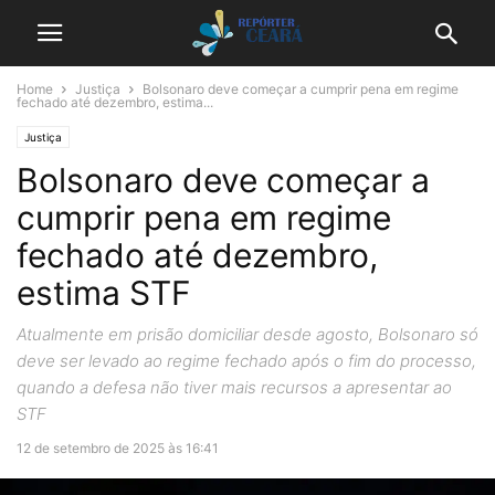
Home
Justiça
Bolsonaro deve começar a cumprir pena em regime
fechado até dezembro, estima...
Justiça
Bolsonaro deve começar a
cumprir pena em regime
fechado até dezembro,
estima STF
Atualmente em prisão domiciliar desde agosto, Bolsonaro só
deve ser levado ao regime fechado após o fim do processo,
quando a defesa não tiver mais recursos a apresentar ao
STF
12 de setembro de 2025 às 16:41