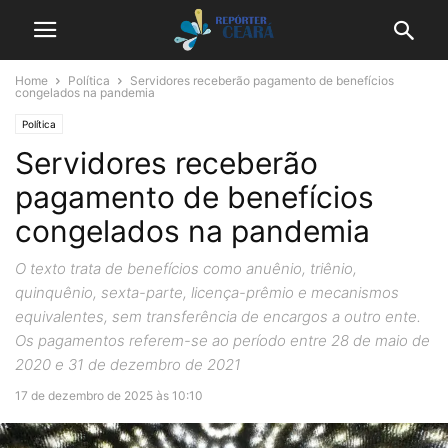
Home
Política
Servidores receberão pagamento de benefícios
congelados na pandemia
Política
Servidores receberão
pagamento de benefícios
congelados na pandemia
O texto trata de benefícios como anuênio, triênio,
quinquênio, sexta-parte, licença-prêmio e mecanismos
equivalentes, sem transferência de encargos a outro ente.
Os pagamentos referem-se ao período entre 28 de maio de
2020 e 31 de dezembro de 2021
17 de dezembro de 2025 às 10:10