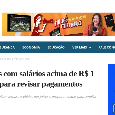
GURANÇA
ECONOMIA
EDUCAÇÃO
VER MAIS
FALE CON
ima de R$ 1 milhão e cria...
s com salários acima de R$ 1
 para revisar pagamentos
lisar verbas recebidas por juízes e propor medidas para ampliar