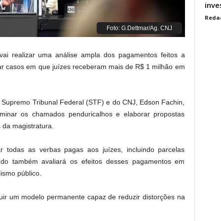
inve
Reda
Foto: G.Dettmar/Ag. CNJ
vai realizar uma análise ampla dos pagamentos feitos a
icar casos em que juízes receberam mais de R$ 1 milhão em
do Supremo Tribunal Federal (STF) e do CNJ, Edson Fachin,
aminar os chamados penduricalhos e elaborar propostas
 da magistratura.
ar todas as verbas pagas aos juízes, incluindo parcelas
studo também avaliará os efeitos desses pagamentos em
lismo público.
ruir um modelo permanente capaz de reduzir distorções na