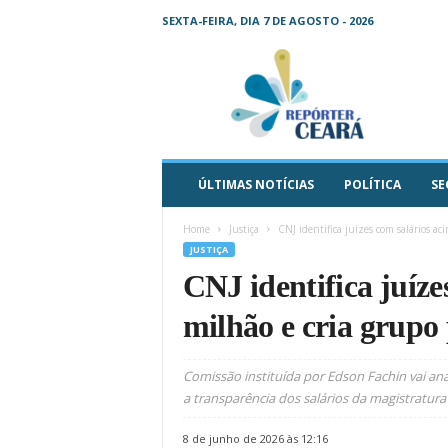
SEXTA-FEIRA, DIA 7 DE AGOSTO - 2026
R
e
p
ó
r
t
e
ÚLTIMAS NOTÍCIAS
POLÍTICA
SE
r
C
Home
Justiça
CNJ identifica juízes com salários ac
e
JUSTIÇA
a
CNJ identifica juíze
r
á
milhão e cria grupo
–
O
s
Comissão instituída por Edson Fachin vai ana
e
a transparência dos salários da magistratura
u
j
8 de junho de 2026 às 12:16
o