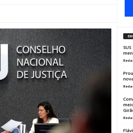
EM
SUS 
mens
Reda
Prou
nova
Reda
Conv
meio
Girão
Reda
Fláv