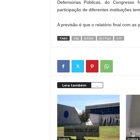
Defensorias Públicas, do Congresso 
participação de diferentes instituições t
A previsão é que o relatório final com as
TAGS
CNJ
JUÍZES
JUSTIÇA
STF
Leia também
...
Justiça
Justiça