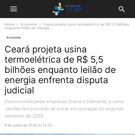
Home
Economia
Ceará projeta usina termoelétrica de R$ 5,5 bilhões
enquanto leilão de energia...
Economia
Ceará projeta usina
termoelétrica de R$ 5,5
bilhões enquanto leilão de
energia enfrenta disputa
judicial
Desenvolvida pelas empresas Eneva e Diamante, a usina
Jandaia tem previsão de entrar em operação no segundo
semestre de 2029
9 de junho de 2026 às 14:23