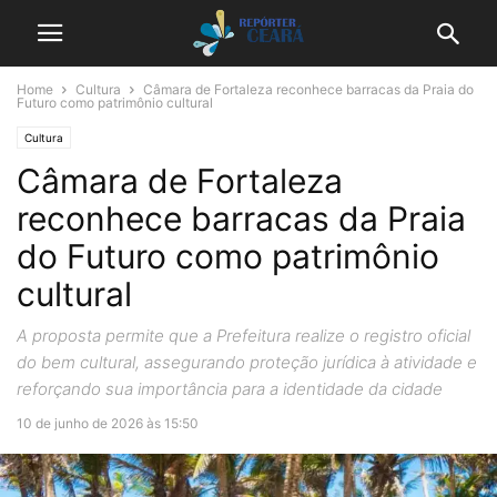
Home
Cultura
Câmara de Fortaleza reconhece barracas da Praia do
Futuro como patrimônio cultural
Cultura
Câmara de Fortaleza
reconhece barracas da Praia
do Futuro como patrimônio
cultural
A proposta permite que a Prefeitura realize o registro oficial
do bem cultural, assegurando proteção jurídica à atividade e
reforçando sua importância para a identidade da cidade
10 de junho de 2026 às 15:50